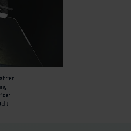
fahrten
ung
f der
ellt